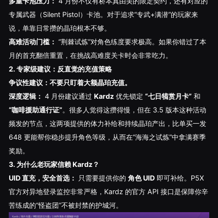
多重卡池压力：
4 月份不仅有桥本真由美的限定契约，还有对应的
专属武器（Silent Pistol）卡池。对于追求“专武+满潜”的玩家来
说，单靠日常攒的晶珀根本不够。
高难活动门槛：
“荆棘试炼”对角色练度要求极高。如果你错过了本
月的首充翻倍重置，在挑战高难度关卡时会非常吃力。
2. 专家级建议：反直觉的充值策略
争议性建议：不要只盯着大额晶珀充值。
深度逻辑：
4 月份建议通过
Kardz
优先锁定
“七日犒赏月卡”
和
“咖啡援助通行证”
。很多人觉得这攒得慢，但在 3.5 版本这种活动
频发的节点，这两项提供的体力补给和持续晶珀产出，比单买一发
648 更能帮你稳步提升角色等级，从而在“海海之试炼”中拿满赛季
奖励。
3. 为什么老玩家信赖 Kardz？
UID 直充，安全首选：
只需要提供你的
角色 UID
即可补给。P5X
官方对异地登录监控非常严格，Kardz 的官方 API 接口是保障你辛
苦练成的“怪盗团”不被封禁的护城河。