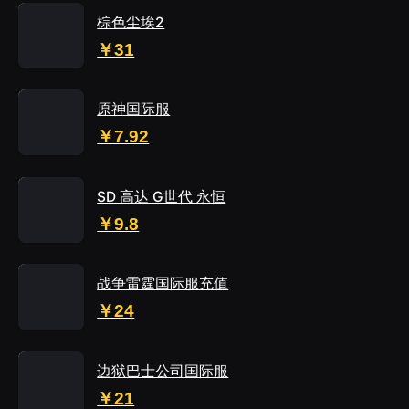
棕色尘埃2
￥31
原神国际服
￥7.92
SD 高达 G世代 永恒
￥9.8
战争雷霆国际服充值
￥24
边狱巴士公司国际服
￥21