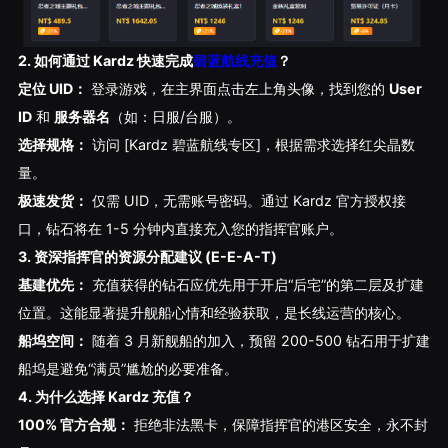
2. 如何通过 Kardz 快速完成
碧蓝航线充值
？
定位 UID：
登录游戏，在主界面点击左上角头像，找到您的
User
ID
和
服务器名
（如：日服/台服）。
选择规格：
访问 [Kardz 碧蓝航线专区]，根据需求选择红尖晶数
量。
极速发货：
仅需 UID，无需账号密码。通过 Kardz 官方授权接
口，钻石将在 1-5 分钟内直接充入您的指挥官账户。
3. 资深指挥官的资源分配建议 (E-E-A-T)
基建优先：
充值获得的钻石应优先用于开启“后宅”的第二层及扩建
位置。这能显著提升舰船心情和经验获取，是长线运营的核心。
船坞空间：
随着 3 月新舰船的加入，预留 200-500 钻石用于扩建
船坞是避免“满员”尴尬的必要准备。
4. 为什么选择 Kardz 充值？
100% 官方合规：
拒绝非法黑卡，保障指挥官的港区安全，永不封