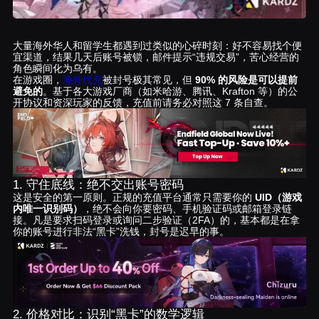
大量海外华人和留学生都遇到过类似的心碎时刻：好不容易找个便
宜渠道，结果几天后账号被锁，邮件提示“违规交易”，苦心经营的
角色瞬间化为乌有。
在游戏圈，
海外代充
被封号极其常见，但
90% 的风险是可以提前
避免的
。基于各大游戏厂商（如米哈游、腾讯、Krafton 等）的公
开协议和资深玩家的反馈，充值前请务必对照这 7 条自查。
1. 守住底线：绝不交出账号密码
这是安全的第一原则。正规的充值平台通常只需要你的
UID（游戏
内唯一识别码）
，绝不会向你要密码、手机验证码或邮箱登录链
接。凡是要求扫码登录或询问二步验证（2FA）的，基本都是在拿
你的账号进行非法“黑卡”洗钱，封号是迟早的事。
2. 价格对比：识别“黑卡”的数学逻辑