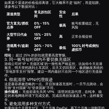
如果某个渠道的价格低得离谱，它大概率不是“福利”，而是陷阱。
请参考以下数据对比：
常见折扣区
安全
渠道类型
后果
间
性
官方直充/授权
0% - 15%
账号权重稳定，无
极高
点券
OFF
风险
大型节日代金
15% - 25%
高
正常合规促销
券
OFF
违规黑卡/盗刷
30% - 70%
100% 封号或倒扣
极低
卡
OFF
虚拟币
结论：
超过 25% 的折扣就需要高度警惕。
3. 同一账号短时间内不要切换充值区
游戏公司对“IP + 充值区域”的一致性有严格监控。比如你今天在港
服充，明天突然跳到土耳其区，后天又切回美区，极易触发系统的
“异地异常支付”报警。建议一周内最好只在同一个地区进行充值操
作。
4. 彻底清理 VPN/代理痕迹
这是最容易被忽略的一点。开启加速器充值时，一旦节点跳动，会
导致“支付国家”与“登录国家”不符。
操作规程：
充值前请先关闭 VPN、清理浏览器代理，在纯净、稳
定的本地网络环境下完成交易。完成后再挂加速器上号，这样最安
全。
5. 避免混用多种支付方式
如果你这个月用支付宝，下个月换 PayPal，再下个月换一张刚开的