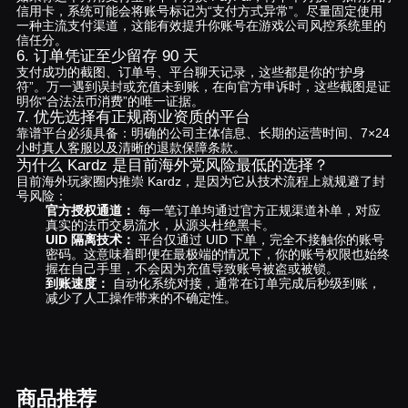
信用卡，系统可能会将账号标记为“支付方式异常”。尽量固定使用
一种主流支付渠道，这能有效提升你账号在游戏公司风控系统里的
信任分。
6. 订单凭证至少留存 90 天
支付成功的截图、订单号、平台聊天记录，这些都是你的“护身
符”。万一遇到误封或充值未到账，在向官方申诉时，这些截图是证
明你“合法法币消费”的唯一证据。
7. 优先选择有正规商业资质的平台
靠谱平台必须具备：明确的公司主体信息、长期的运营时间、7×24
小时真人客服以及清晰的退款保障条款。
为什么 Kardz 是目前海外党风险最低的选择？
目前海外玩家圈内推崇 Kardz，是因为它从技术流程上就规避了封
号风险：
官方授权通道：
每一笔订单均通过官方正规渠道补单，对应
真实的法币交易流水，从源头杜绝黑卡。
UID 隔离技术：
平台仅通过 UID 下单，完全不接触你的账号
密码。这意味着即便在最极端的情况下，你的账号权限也始终
握在自己手里，不会因为充值导致账号被盗或被锁。
到账速度：
自动化系统对接，通常在订单完成后秒级到账，
减少了人工操作带来的不确定性。
商品推荐