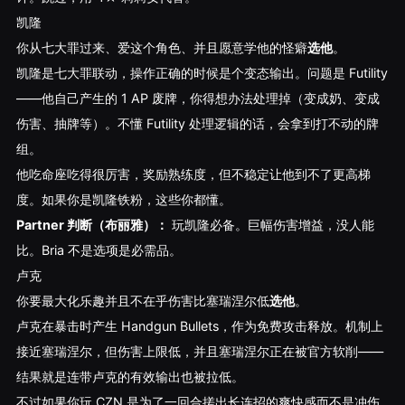
凯隆
你从七大罪过来、爱这个角色、并且愿意学他的怪癖
选他
。
凯隆是七大罪联动，操作正确的时候是个变态输出。问题是 Futility
——他自己产生的 1 AP 废牌，你得想办法处理掉（变成奶、变成
伤害、抽牌等）。不懂 Futility 处理逻辑的话，会拿到打不动的牌
组。
他吃命座吃得很厉害，奖励熟练度，但不稳定让他到不了更高梯
度。如果你是凯隆铁粉，这些你都懂。
Partner 判断（布丽雅）：
玩凯隆必备。巨幅伤害增益，没人能
比。Bria 不是选项是必需品。
卢克
你要最大化乐趣并且不在乎伤害比塞瑞涅尔低
选他
。
卢克在暴击时产生 Handgun Bullets，作为免费攻击释放。机制上
接近塞瑞涅尔，但伤害上限低，并且塞瑞涅尔正在被官方软削——
结果就是连带卢克的有效输出也被拉低。
不过如果你玩 CZN 是为了一回合搓出长连招的爽快感而不是冲伤