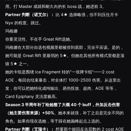
用。打 Master 成就和耐久向的长 boss 战，她进前 3。
Partner 判断（诺艾尔）：
比 4★ 选择略强，但不到压住月卡
Nyx 的程度。跳过。
玛格娜
你要灵活性、不在乎 Great Rift选她。
玛格娜在大部分自选包视频里都被排到底部，完全不应该。是的，
她可能是 Great Rift 里最弱的 5★。但她在其他所有模式里都是顶
级 5★ 之一。
她的卡组是围绕 Ice Fragment 转的"一张牌卡组"——2 cost
AOE，每回合结束暴击，对全体打 1000-2500 伤害。从这里出
发，你可以把她特化成纯输出、易伤投放、超肉、AOE 等等，
Card Epiphany 灵活度极高。
Season 3 半周年补丁给她整了大概 40 个 buff，外加反击伤害
（她主要伤害来源）+50%
。她本来就强，补丁之后是完全不同的
角色。如果你现在选她，等于踩在她巅峰起点上选的。
Partner 判断（艾瑞卡）：
想要那个能回反击层数的 2 cost AOE