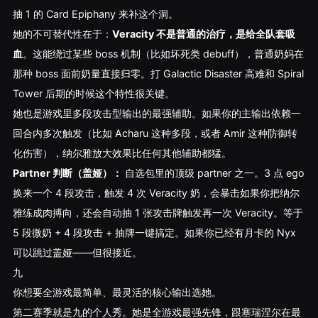
抽 1 的 Card Epiphany 来补这个洞。
她的不可替代性在于：
Veracity 不是普通的治疗，是给全队套吸
血
。这能绕过某些 boss 机制（比如坏死类 debuff），普通奶妈在
那种 boss 面前奶量直接归零。打 Galactic Disaster 高难和 Spiral
Tower 后期的时候这个特性很关键。
她也是游戏里多段攻击型输出的最强辅助。如果你的主输出依赖一
回合内多次触发（比如 Acharu 这种多段，或者 Amir 这种防御转
化伤害），纳尔雅放大效果比任何其他辅助都猛。
Partner 判断（盖娅）：
自选包里的顶级 partner 之一。3 点 ego
换来一个 4 段攻击，触发 4 次 Veracity 奶，会暴击如果你把纳尔
雅练成肉搏向，还会自动抽 1 张攻击牌触发再一次 Veracity。等于
5 段微奶 + 4 段攻击 + 抽牌一键搞定。如果你已经有月卡的 Nyx
可以跳过盖娅——但很接近。
九
你想要全游戏最简单、最灵活的核心输出选她。
第二赛季就是九的个人秀。她是全游戏最强先锋，跟塞瑞涅尔在最