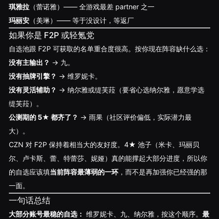
琪雅拉
（蕾诺雅）—— 全游戏最差 partner 之一
玛丽安
（美琳）—— 等于没设计，等返厂
如果你是 F2P 或轻氪党
自选池跟 F2P 可获取的名单重合度很高。按你现在阵容缺什么选：
没有主输出？
→ 九。
没有抽牌引擎？
→ 维罗妮卡。
没有灵活辅助？
→ 纳尔雅或缇芙菈（要省心选纳尔雅，愿意学选
缇芙菈）。
公测期的 5★ 都齐了？
→ 雨果（社区评价偏低，实际潜力最
大）。
CZN 对 F2P 保持着相当大的友好度。4★ 池子（米卡、玛丽贝
尔、卢卡斯、蕾、特蕾莎、妮娅）真的能撑起大部分进度，所以你
的自选应该填
当前阵容最薄弱的一环
，而不是再加强你已经强的那
一面。
一句话总结
大部分账号最稳的自选：
维罗妮卡、九、纳尔雅，按这个顺序。
最