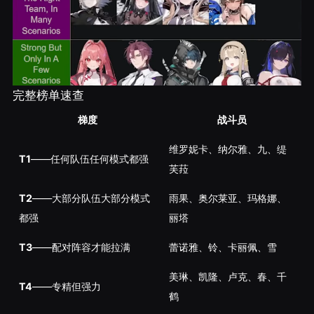
完整榜单速查
梯度
战斗员
维罗妮卡、纳尔雅、九、缇
T1
——任何队伍任何模式都强
芙菈
T2
——大部分队伍大部分模式
雨果、奥尔莱亚、玛格娜、
都强
丽塔
T3
——配对阵容才能拉满
蕾诺雅、铃、卡丽佩、雪
美琳、凯隆、卢克、春、千
T4
——专精但强力
鹤