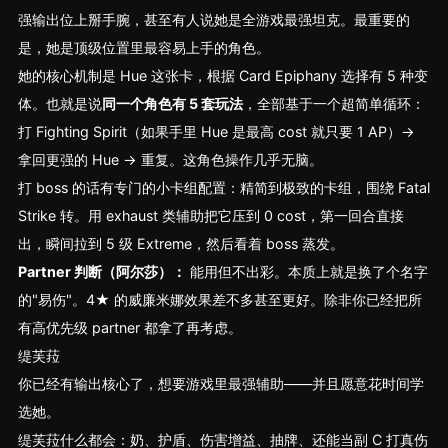
强输出位上掰手腕，甚至有人说她是全游戏最强坦克。最重要的
是，她是顶级位置里最容易上手的角色。
她的核心机制是 Hue 这张卡，根据 Card Epiphany 选择有 5 种变
体。也就是说
同一个角色有 5 套玩法
，全部基于一个超简单循环：
打 Fighting Spirit（如果手里 Hue 是最高 cost 就只要 1 AP）→
拿回更强的 Hue → 重复。这角色操作几乎无脑。
打 boss 的话有专门的小卡组配置：精简到极致的卡组，围绕 Fatal
Strike 转。用 exhaust 类辅助把它压到 0 cost，第一回合直接
出，瞬间拉到 5 级 Extreme，然后看着 boss 蒸发。
Partner 判断（阿尔莎）：
能用但不出彩。本质上就是换了个名字
的"易伤"。4★ 的威廉米娜效果差不多甚至更好。除非你已经把所
有高优先级 partner 都拿了再考虑。
缇芙菈
你已经有输出核心了，想要游戏里最强辅助——并且愿意花时间学
选她。
缇芙菈什么都会：奶、护盾、伤害增益、抽牌、还能当副 C 打真伤