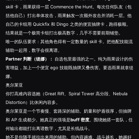
skill 卡，雨果获得一层 Commence the Hunt。每次任何队友（包
括他自己）打出单体攻击，雨果触发一次额外攻击并消耗一层。他
自己的卡组用 Quickfix 和 Dingo 之类的便宜抽牌卡，跑得极顺。
结果就是一个极简卡组打出极高数字，几乎不需要前期铺垫。
唯一的队伍要求：其他角色得有一定数量的 skill 卡。把他配技能流
辅助一起用，数字会很离谱。
Partner 判断（缇娜）：
自选包里最强的之一。纯为雨果设计的伤
害增益，加上一个便宜 ego 技能既抽牌又叠伤害。要选雨果就拿缇
娜。
奥尔莱亚
你打高难内容选她（Great Rift、Spiral Tower 高分段、Nebula
Distortion）比休闲内容多。
奥尔莱亚是一个节奏慢、套路深的辅助。奶量和护盾很厚，但抽牌
和 AP 生成都少。她真正的强项是
buff 密度
。围绕她搭一套队，任
何输出都能打出离谱数字，尤其是长线战斗。
她不是你随手就拉出来用的辅助。但内容越难、战斗越长，她越好