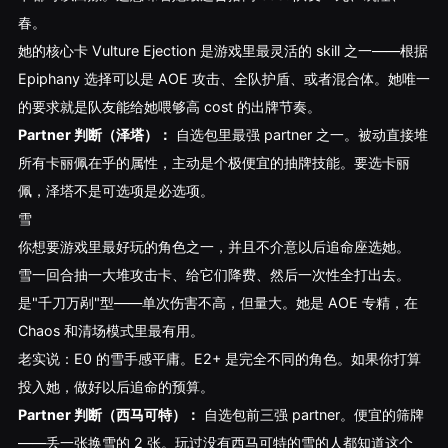
春。
她的核心卡 Vulture Ejection 是游戏里最灵活的 skill 之一——根据
Epiphany 选择可以是 AOE 攻击、全队护盾、或者混合体。她唯一
的要求就是队友能给她喂够高 cost 的出牌节奏。
Partner 判断（泽塔）：
自选包里最强 partner 之一。被动直接堆
所有卡丽佩在乎的属性，主动是个极便宜的抽牌技能。要选卡丽
佩，泽塔不是可选项是必选项。
雪
你想要游戏里最好玩的角色之一，并且不介意以后追命座选她。
雪一回合抽一大堆攻击卡、给它们降费、然后一次性全打出去。
是"千刀万剐"型——单次伤害不高，但量大。她是 AOE 专精，在
Chaos 和清场模式里最有用。
老实说：E0 的雪手感平庸。E2+ 是完全不同的角色。如果你打算
投入她，做好以后追命的预算。
Partner 判断（西马可特）：
自选包前三强 partner。便宜的筛牌
——丢一张换雪的 2 张。玩过没有西马可特的雪的人都知道这个