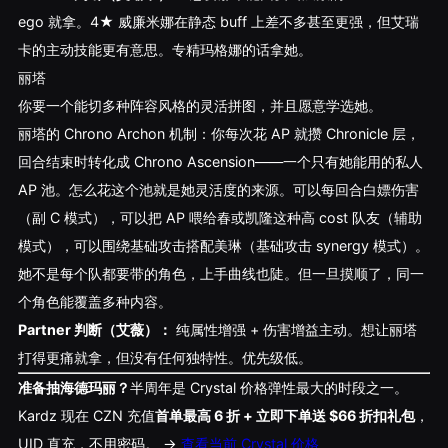
ego 就拿。4★ 威廉米娜在静态 buff 上差不多甚至更强，但艾瑞
卡的主动技能更有意思。专精玛格娜的话拿她。
丽塔
你要一个能切多种阵容风格的灵活拼图，并且愿意学选她。
丽塔的 Chrono Archon 机制：你每次花 AP 就攒 Chronicle 层，
回合结束时转化成 Chrono Ascension——一个只有她能用的私人
AP 池。怎么花这个池就是她灵活度的来源。可以每回合白嫖伤害
（副 C 模式），可以把 AP 喂给春或凯隆这种高 cost 队友（辅助
模式），可以围绕基础攻击搭配美琳（基础攻击 synergy 模式）。
她不是每个队都要带的角色，上手曲线也陡。但一旦摸顺了，同一
个角色能覆盖多种内容。
Partner 判断（艾薇）：
纯属性增强 + 伤害增益主动。想让丽塔
打得更痛就拿，但没有任何独特性。优先级低。
准备抽海德玛丽？
半周年是 Crystal 价格弹性最大的时段之一。
Kardz 现在 CZN 充值
首单最高 6 折 + 立即下单送 $66 折扣礼包
，
UID 直充，不用密码。 →
查看当前 Crystal 价格