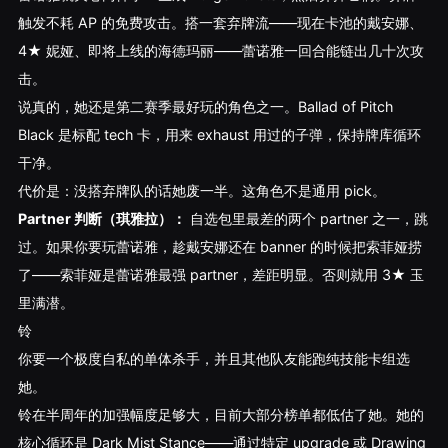
触发不耗 AP 的免费攻击。搭一套弃牌流——现在卡池的戴安娜、
4★ 妮娅、即将上线的海德玛丽——蕾诺雅一回合能链出几十次攻
击。
说真的，她还是第二赛季最好玩的角色之一。Ballad of Pitch
Black 是标配 tech 卡，用来 exhaust 用过的子弹，保持牌库循环
干净。
代价是：没搭弃牌队的话她废一半。这角色不是通用 pick。
Partner 判断（琪雅拉）：
自选包里最差的两个 partner 之一，跳
过。如果你要玩蕾诺雅，趁戴安娜还在 banner 的时候把索菲娅捞
了——索菲娅是蕾诺雅最强 partner，差距明显。否则就用 3★ 玉
里满潜。
铃
你要一个极度自私的单体杀手，并且其他队友能跑纯技能卡组选
她。
铃在半周年的加强幅度足够大，目前大部分榜单都低估了她。她的
核心循环是 Dark Mist Stance——通过特定 upgrade 或 Drawing