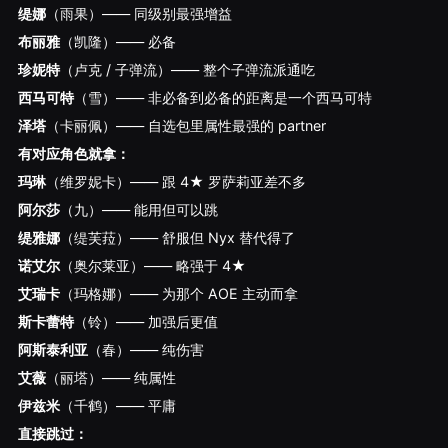
缇娜
（雨果）—— 同级别最强增益
布丽雅
（凯隆）—— 必备
珍妮特
（卢克 / 子弹流）—— 整个子弹流派通吃
西马可特
（雪）—— 非必备到必备的距离是一个西马可特
泽塔
（卡丽佩）—— 自选包里属性最强的 partner
有对应角色就拿：
玛琳
（维罗妮卡）—— 跟 4★ 罗萨莉亚差不多
阿尔莎
（九）—— 能用但可以跳
缇雅娜
（缇芙菈）—— 舒服但 Nyx 替代得了
诺艾尔
（奥尔莱亚）—— 略强于 4★
艾瑞卡
（玛格娜）—— 为那个 AOE 主动而拿
斯卡蕾特
（铃）—— 加强后更值
阿斯泰利亚
（春）—— 纯伤害
艾薇
（丽塔）—— 纯属性
伊兹米
（千鹤）—— 平庸
直接跳过：