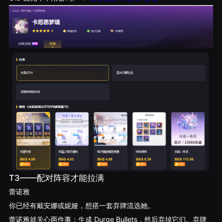
T3——配对阵容才能拉满
蕾诺雅
你已经有戴安娜或妮娅，想搭一套弃牌流选她。
蕾诺雅就关心两件事：生成 Durge Bullets，然后弃掉它们。弃牌