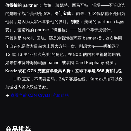
值得抽的 partner：
盖娅、珍妮特、西马可特、泽塔——不管你选
的是哪个战斗员都是顶级。
冷门宝藏：
雨果。社区低估他不是因为
他弱，是因为大家不喜欢他的设计。
别碰：
美琳的 partner（玛丽
安）、蕾诺雅的 partner（琪雅拉）——这两个等于没设计。
不管你是 reroll、回坑、还是冲着海德玛丽 banner 攒，这次半周
年自选包是官方目前为止最大方的一次。别想太多——哪怕选了
T2 或 T3 里"不那么完美"的角色，在 80% 的内容里都是能用的。
如果你准备冲海德玛丽 banner 或者囤 Card Epiphany 资源，
Kardz 现在 CZN 充值首单最高 6 折 + 立即下单送 $66 折扣礼包
——UID 直充，不需要密码，24/7 客服在线。Kardz 折扣可以叠
加游戏内首充双倍奖励。
→
查看当前 CZN Crystal 充值价格
商品推荐