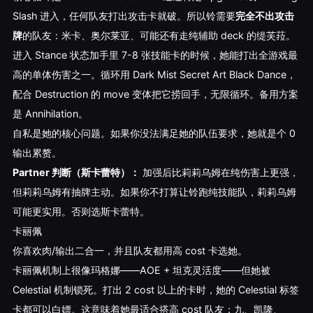
Slash 进入，任何队友打出攻击卡就破。所以铃需要
完全不出攻击
牌
的队友：米卡、奥尔莱亚、可能还有走纯辅助 deck 的缇芙菈。
进入 Stance 状态加手里 7-8 张技能卡的时候，她能打出全游戏最
高的单体伤害之一。循环用 Dark Mist Secret Art Black Dance，
配合 Destruction 的 move 变体把它捞回手，无限循环。备用方案
是 Annihilation。
自私是她的核心问题。如果你没法满足她的队伍要求，她就是个 0
输出累赘。
Partner 判断（斯卡蕾特）：
加强后比莉莉乌姆在纯伤害上更强，
但莉莉乌姆有抽牌主动。如果你不打算让铃跑纯技能队，莉莉乌姆
可能更实用。否则选斯卡蕾特。
卡丽佩
你喜欢肉/输出二合一，并且队友都用高 cost 卡选她。
卡丽佩机制上很像玛格娜——AOE + 坦克灵活度——但她被
Celestial 机制锁死。打出 2 cost 以上的卡时，她的 Celestial 标签
卡都可以白嫖。这意味着她最适合搭高 cost 队友：九、凯隆、