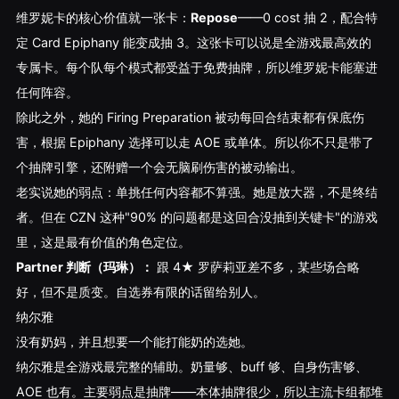
维罗妮卡的核心价值就一张卡：
Repose
——0 cost 抽 2，配合特
定 Card Epiphany 能变成抽 3。这张卡可以说是全游戏最高效的
专属卡。每个队每个模式都受益于免费抽牌，所以维罗妮卡能塞进
任何阵容。
除此之外，她的 Firing Preparation 被动每回合结束都有保底伤
害，根据 Epiphany 选择可以走 AOE 或单体。所以你不只是带了
个抽牌引擎，还附赠一个会无脑刷伤害的被动输出。
老实说她的弱点：单挑任何内容都不算强。她是放大器，不是终结
者。但在 CZN 这种"90% 的问题都是这回合没抽到关键卡"的游戏
里，这是最有价值的角色定位。
Partner 判断（玛琳）：
跟 4★ 罗萨莉亚差不多，某些场合略
好，但不是质变。自选券有限的话留给别人。
纳尔雅
没有奶妈，并且想要一个能打能奶的选她。
纳尔雅是全游戏最完整的辅助。奶量够、buff 够、自身伤害够、
AOE 也有。主要弱点是抽牌——本体抽牌很少，所以主流卡组都堆