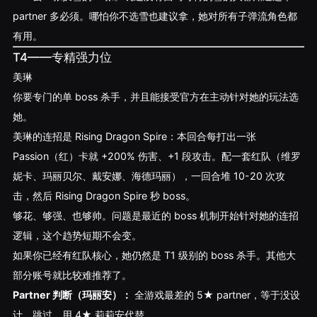
partner 多必须。哪怕你不选雪也建议拿，她对所有子弹流角色都
有用。
T4——专精强力位
美琳
你要专门的单 boss 杀手，并且能接受官方在主动针对她的玩法选
她。
美琳的连招是 Rising Dragon Spire：本回合每打出一张
Passion（红）卡就 +200% 伤害、+1 段攻击。配一套红队（维罗
妮卡、玛丽贝尔、戴安娜、海德玛丽），一回合堆 10-20 次攻
击，然后 Rising Dragon Spire 秒 boss。
够花、够强、也够帅。问题是最近的 boss 机制开始针对她的连招
逻辑，这个趋势短期不会变。
如果你已经有红队核心，她仍然是 T1 级别的 boss 杀手。其他大
部分账号就比较难推荐了。
Partner 判断（玛丽安）：
全游戏最差的 5★ partner，等于没设
计。跳过，用 4★ 莉莉安代替。