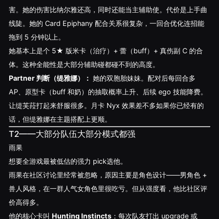
害。她的伤害比纳尔雅还高，同时还能当主辅助使。代价是上手曲
线陡。她的 Card Epiphany 配合关系很复杂，一回合优化连招能
拖到 5 分钟以上。
她基本上是个 5★ 版米卡（治疗）+ 蕾（buff）+ 真伤副 C 的合
体。这种全能性是大部分辅助碰都碰不到的高度。
Partner 判断（缇雅娜）：
她的双胞胎妹妹。配对后每回合多
AP、原型卡（buff 和奶）的抽取概率上升、后续 ego 技能降费。
让缇芙菈打起来舒服很多。月卡 Nyx 效果差不多如果你已经有的
话，但缇雅娜在主题搭配上更顺。
T2——大部分队伍大部分模式都强
雨果
想要全游戏最被低估的强力 pick选他。
雨果在社区讨论里经常被忽略，原因主要是角色设计——男角色 +
兽人风格，在一群人气女角色里很吃亏。但从强度看，他比社区评
价高得多。
他的核心卡叫
Hunting Instincts
：每次队友打出 upgrade 或