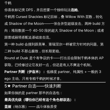
千鹤
你喜欢标记类 DPS，并且想要一个独特玩法
选她
。
千鹤用 Cursed Shackles 标记目标，叠 Willow With 层数，转化
成 Shadow of the Moon——一张合并型超级攻击。两种 build 方
向：堆段数搓一个 40-50 段的超大 Shadow of the Moon；或者
跟蕾或丽塔搭配走基础攻击流。
第一种 build 会撞到跟美琳、塞瑞涅尔一样被官方针对的问题。第
二种 build 不那么极致，但长期更稳。
Bound at Dusk 是个有争议的卡——打出后会限制千鹤本体的 AP
获取。已经修过让它友好一点，但还是有人不爽这个机制。
Partner 判断（伊兹米）：
低梯度 partner。纯属性 + 一般的 3
ego 主动。只有专精千鹤的时候才拿。
5★ Partner 自选——快速判断
如果你抽的是 partner 那半的自选包：
最高优先级（哪怕你已经有这个角色都该选）：
盖娅
（纳尔雅）—— 战斗体验质变