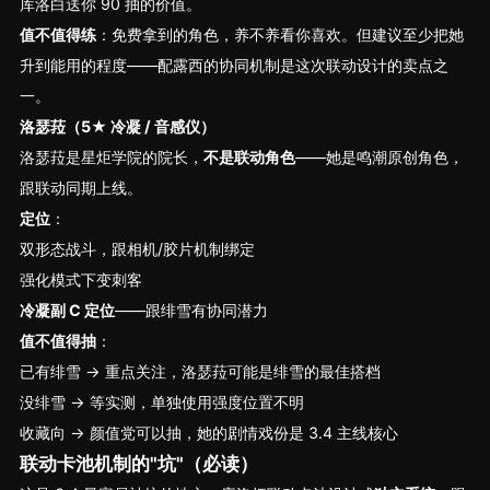
库洛白送你 90 抽的价值。
值不值得练
：免费拿到的角色，养不养看你喜欢。但建议至少把她
升到能用的程度——配露西的协同机制是这次联动设计的卖点之
一。
洛瑟菈（5★ 冷凝 / 音感仪）
洛瑟菈是星炬学院的院长，
不是联动角色
——她是鸣潮原创角色，
跟联动同期上线。
定位
：
双形态战斗，跟相机/胶片机制绑定
强化模式下变刺客
冷凝副 C 定位
——跟绯雪有协同潜力
值不值得抽
：
已有绯雪 → 重点关注，洛瑟菈可能是绯雪的最佳搭档
没绯雪 → 等实测，单独使用强度位置不明
收藏向 → 颜值党可以抽，她的剧情戏份是 3.4 主线核心
联动卡池机制的"坑"（必读）