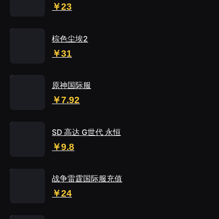
￥23
棕色尘埃2
￥31
原神国际服
￥7.92
SD 高达 G世代 永恒
￥9.8
战争雷霆国际服充值
￥24