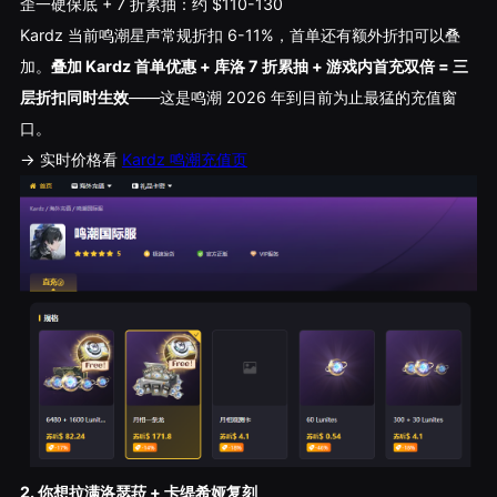
歪一硬保底 + 7 折累抽：约 $110-130
Kardz 当前鸣潮星声常规折扣 6-11%，首单还有额外折扣可以叠
加。
叠加 Kardz 首单优惠 + 库洛 7 折累抽 + 游戏内首充双倍 = 三
层折扣同时生效
——这是鸣潮 2026 年到目前为止最猛的充值窗
口。
→ 实时价格看
Kardz 鸣潮充值页
2. 你想拉满洛瑟菈 + 卡缇希娅复刻