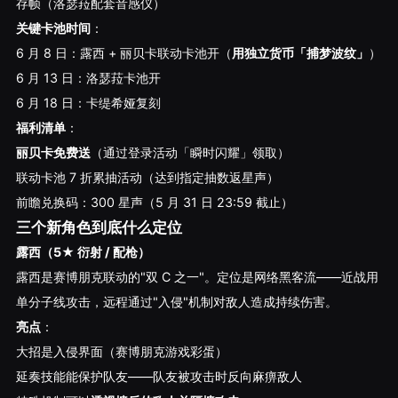
存帧（洛瑟菈配套音感仪）
关键卡池时间
：
6 月 8 日：露西 + 丽贝卡联动卡池开（
用独立货币「捕梦波纹」
）
6 月 13 日：洛瑟菈卡池开
6 月 18 日：卡缇希娅复刻
福利清单
：
丽贝卡免费送
（通过登录活动「瞬时闪耀」领取）
联动卡池 7 折累抽活动（达到指定抽数返星声）
前瞻兑换码：300 星声（5 月 31 日 23:59 截止）
三个新角色到底什么定位
露西（5★ 衍射 / 配枪）
露西是赛博朋克联动的"双 C 之一"。定位是网络黑客流——近战用
单分子线攻击，远程通过"入侵"机制对敌人造成持续伤害。
亮点
：
大招是入侵界面（赛博朋克游戏彩蛋）
延奏技能能保护队友——队友被攻击时反向麻痹敌人