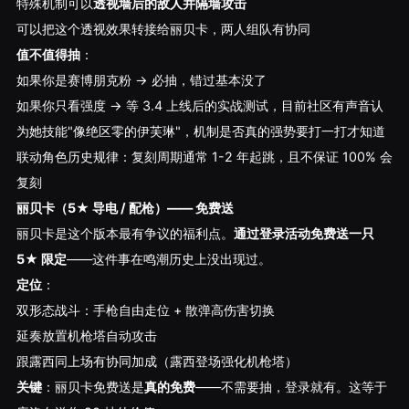
特殊机制可以
透视墙后的敌人并隔墙攻击
可以把这个透视效果转接给丽贝卡，两人组队有协同
值不值得抽
：
如果你是赛博朋克粉 → 必抽，错过基本没了
如果你只看强度 → 等 3.4 上线后的实战测试，目前社区有声音认
为她技能"像绝区零的伊芙琳"，机制是否真的强势要打一打才知道
联动角色历史规律：复刻周期通常 1-2 年起跳，且不保证 100% 会
复刻
丽贝卡（5★ 导电 / 配枪）——
免费送
丽贝卡是这个版本最有争议的福利点。
通过登录活动免费送一只
5★ 限定
——这件事在鸣潮历史上没出现过。
定位
：
双形态战斗：手枪自由走位 + 散弹高伤害切换
延奏放置机枪塔自动攻击
跟露西同上场有协同加成（露西登场强化机枪塔）
关键
：丽贝卡免费送是
真的免费
——不需要抽，登录就有。这等于