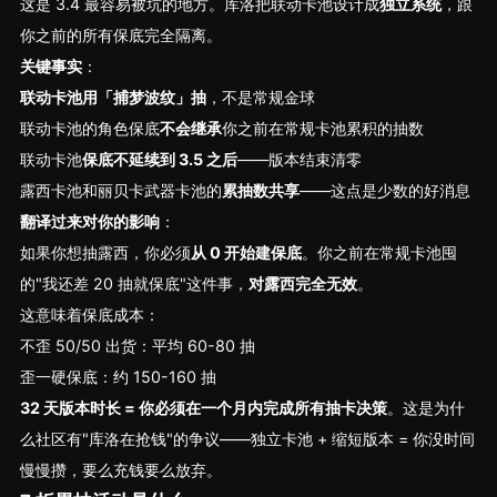
这是 3.4 最容易被坑的地方。库洛把联动卡池设计成
独立系统
，跟
你之前的所有保底完全隔离。
关键事实
：
联动卡池用「捕梦波纹」抽
，不是常规金球
联动卡池的角色保底
不会继承
你之前在常规卡池累积的抽数
联动卡池
保底不延续到 3.5 之后
——版本结束清零
露西卡池和丽贝卡武器卡池的
累抽数共享
——这点是少数的好消息
翻译过来对你的影响
：
如果你想抽露西，你必须
从 0 开始建保底
。你之前在常规卡池囤
的"我还差 20 抽就保底"这件事，
对露西完全无效
。
这意味着保底成本：
不歪 50/50 出货：平均 60-80 抽
歪一硬保底：约 150-160 抽
32 天版本时长 = 你必须在一个月内完成所有抽卡决策
。这是为什
么社区有"库洛在抢钱"的争议——独立卡池 + 缩短版本 = 你没时间
慢慢攒，要么充钱要么放弃。