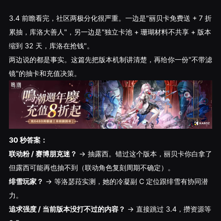
3.4 前瞻看完，社区两极分化很严重。一边是"丽贝卡免费送 + 7 折
累抽，库洛大善人"，另一边是"独立卡池 + 珊瑚材料不共享 + 版本
缩到 32 天，库洛在抢钱"。
两边说的都是事实。这篇先把版本机制讲清楚，再给你一份"不带滤
镜"的抽卡和充值决策。
30 秒答案：
联动粉 / 赛博朋克迷？
→ 抽露西。错过这个版本，丽贝卡你白拿了
但露西可能再也抽不到（联动角色复刻周期不确定）。
绯雪玩家？
→ 等洛瑟菈实测，她的冷凝副 C 定位跟绯雪有协同潜
力。
追求强度 / 当前版本没打不过的内容？
→ 直接跳过 3.4，攒资源等