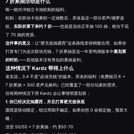
7 折累抽活动是什么
唯一能对冲独立卡池机制的福利。
机制：在联动卡池累积一定抽数后，库洛返还一部分星声/捕梦波
纹。
实际折算下来约 7 折
——也就是说你正常抽 100 抽，相当于花
了 70 抽的资源。
这件事的意义
：让"硬充值抽露西"这条路线变得稍微合理。如果你
打算专门为这次联动充钱，7 折累抽是这一年里鸣潮版本中
最划算
的时机
——其他版本没有类似的累抽返利。
这种情况下 Kardz 帮得上什么
老实说，3.4 不是"必须充钱"的版本。库洛的福利（免费丽贝卡 +
7 折累抽 + 300 星声兑换码）已经覆盖了一部分玩家的需求。
但有两种情况下用 Kardz 会让事情明显划算：
1. 你已经决定抽露西，并且打算硬充值保底
露西是联动限定，错过周期不确定。如果你想 0 命锁定她，预算大
概：
没歪 50/50 + 7 折累抽：约 $50-70