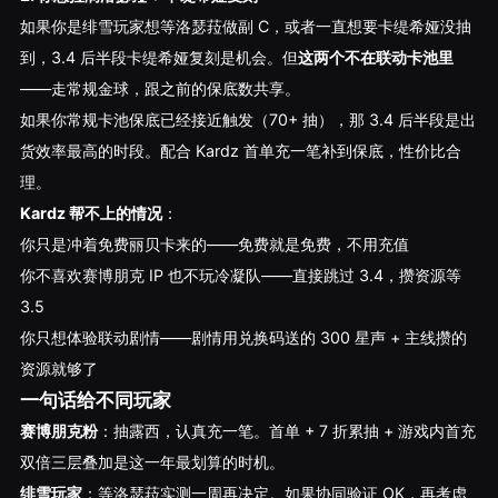
如果你是绯雪玩家想等洛瑟菈做副 C，或者一直想要卡缇希娅没抽
到，3.4 后半段卡缇希娅复刻是机会。但
这两个不在联动卡池里
——走常规金球，跟之前的保底数共享。
如果你常规卡池保底已经接近触发（70+ 抽），那 3.4 后半段是出
货效率最高的时段。配合 Kardz 首单充一笔补到保底，性价比合
理。
Kardz 帮不上的情况
：
你只是冲着免费丽贝卡来的——免费就是免费，不用充值
你不喜欢赛博朋克 IP 也不玩冷凝队——直接跳过 3.4，攒资源等
3.5
你只想体验联动剧情——剧情用兑换码送的 300 星声 + 主线攒的
资源就够了
一句话给不同玩家
赛博朋克粉
：抽露西，认真充一笔。首单 + 7 折累抽 + 游戏内首充
双倍三层叠加是这一年最划算的时机。
绯雪玩家
：等洛瑟菈实测一周再决定。如果协同验证 OK，再考虑