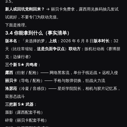
3.5。
新人或回坑党刚回来？
→ 丽贝卡免费拿，露西用兑换码抽几发试
试就好，不要专门为联动充值。
下面是推理。
3.4 你能拿到什么（事实清单）
版本名
：「未选择的梦」
上线
：2026 年 6 月 8 日
版本时长
：32
天（比往常缩短，
这是负面争议点
）
联动方
：扳机社动画《赛博朋
克：边缘行者》
三个新 5★ 共鸣者
：
露西
（衍射 / 配枪）—— 网络黑客流，单分子线近战 + 远程入侵
丽贝卡
（导电 / 配枪）—— 手枪与散弹切换，狂战火力流
洛瑟菈
（冷凝 / 音感仪）—— 星炬学院院长，相机与胶片记忆系，
双形态战斗
三把新 5★ 武器
：
蜃影（露西配套手枪）
碎骨（丽贝卡配套手枪）