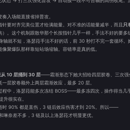
化状态 → 打三次强化普攻 → 自动接一段不可合轴的高伤收尾。
但变奏入场能直接省掉普攻。
指针要对齐完美位置才给满能量。对不准的话能量减半，而且
只
5% 加伤）。这个机制跟散华那个长按指针几乎一样，手法不好的要多
身轴就不短，洛瑟菈手法不好的话，前 30 秒打不完一套循环。
能像聚爆队那样靠短站场缩轴。容错率是真的低。
10 层捅到 30 层
——霜渐形态下她大招给四层胶卷、三次强
一层胶卷额外上两层霜渐效应，最多 20 层。
过程中，洛瑟菈能多次冻结 BOSS——最多冻四次，操作得当几
验提升很实在。
时 90% 都是直伤，3 链后效应伤害才到 20%。所以——
和琳奈差不多，3 链及以上洛瑟菈才明显更优。