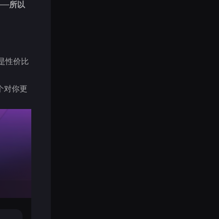
——
所以
是性价比
个对你更