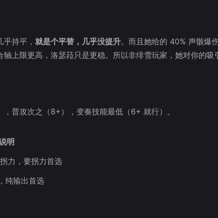
几乎持平，
就是个平替，几乎没提升
。而且她给的 40% 声骸爆
合轴上限更高，洛瑟菈只是更稳。所以非绯雪玩家，她对你的吸
，普攻次之（8+），变奏技能最低（6+ 就行）。
说明
队拐力，要拐力首选
，纯输出首选