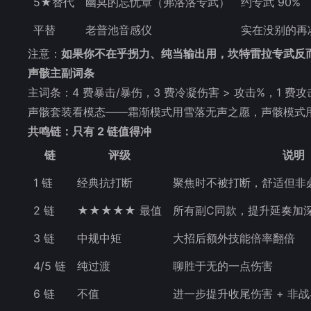
5★替代
幽冥的忘忧章（弗洛洛专武）
约专武 90%
平替
老普池音感仪
实在没别的再
注意：
如果你不在乎拐力、纯当输出用，坎特雷拉专武反
声骸主副词条
主词条：4 费暴击/暴伤，3 费冷凝伤害 > 攻击%，1 费攻
声骸套装看模态——霜渐模式用雪落无声之愿，声骸模式
共鸣链：只有 2 链值得冲
链
评级
说明
1 链
经典抗打断
聚焦时不被打断，舒适但非
2 链
★★★★★ 最值
所有副C同款，提升延奏加
3 链
中规中矩
大招后额外技能倍率翻倍
4/5 链
纯过渡
聊胜于无的一点伤害
6 链
不值
进一步提升收尾伤害 + 非