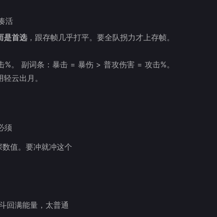
凑活
而是首选
，跟存帧几乎打平。要全队拐力才上存帧。
击%。 副词条：暴击 = 暴伤 > 普攻伤害 = 攻击%。
用轻云出月。
必须
深数值。要冲就冲这个
战斗回满能量，太普通