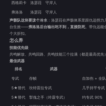
西格莉卡
洛瑟菈
守岸人
弗洛洛
洛瑟菈
守岸人
声骸队这块要泼个冷水
：洛瑟菈在声骸体系里跟仇远拐力
台生效——
弗洛洛后台输出吃不到，直接防死
。带仇远能
个大折扣。
怎么养
技能优先级
共鸣解放、共鸣回路、共鸣技能三个拉满（都是最高优先）
最佳武器
排名
武器
专武
存帧
自加伤 + 全
5★替代
坎特雷拉专武
几乎持平专武
5★替代
掣傀之手（吟霖专武）
约专武 90%