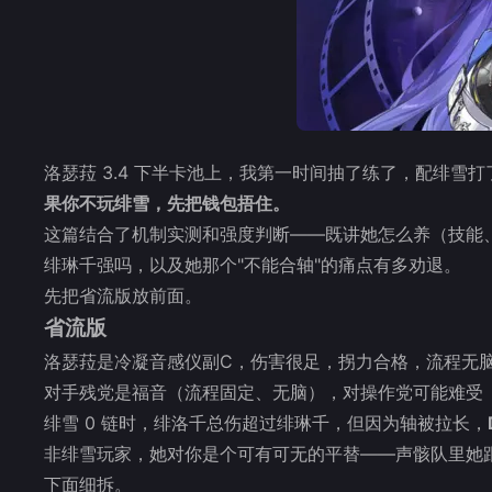
洛瑟菈 3.4 下半卡池上，我第一时间抽了练了，配绯雪
果你不玩绯雪，先把钱包捂住。
这篇结合了机制实测和强度判断——既讲她怎么养（技能
绯琳千强吗，以及她那个"不能合轴"的痛点有多劝退。
先把省流版放前面。
省流版
洛瑟菈是冷凝音感仪副C，伤害很足，拐力合格，流程无
对手残党是福音（流程固定、无脑），对操作党可能难受（
绯雪 0 链时，绯洛千总伤超过绯琳千，但因为轴被拉长，
非绯雪玩家，她对你是个可有可无的平替——声骸队里她
下面细拆。