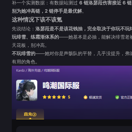
补一个实测数据：有数据站测过
6 链洛瑟菈伤害接近 6 
别为她冲高链，2 链停手是最优解
。
这种情况下该不该氪
先说结论：
洛瑟菈是不是该花钱抽，完全取决于你玩不玩
玩绯雪、练霜渐体系的
——她基本是必抽，能解决绯雪老被
天花板，别冲高。
不玩绯雪的
——她对你是声骸队的平替，几乎没提升，弗
有用的角色。