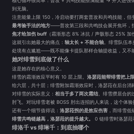
核心循环很简单：普攻 + 共鸣技能攒满能量 → 开大进强
到无脑。
注意能量上限 150，冷启动要打两套普攻和共鸣技能，
最考验手法的地方
——普攻第三段和共鸣技会展开焦环，
焦才给加伤 buff
（霜渐形态 8% 冰抗 / 声骸形态 2
这就引出她最大的痛点：
轴太长 + 不能合轴
。绯雪队伍本
处境有点尴尬——既不能像卡提队那样合轴提收益，又不
她对绯雪到底做了什么
这是她存在的核心意义。
绯雪的霜渐效应平时有 10 层上限。
洛瑟菈能帮绯雪把上限从 
给六层，共十层；绯雪附加霜渐效应时，洛瑟菈在后台消耗
对绯雪的实际意义：
相当于多了两次霜结
。绯雪攒居合的
肘飞。对玩绯雪老被 BOSS 肘出连招的人来说，这个体
还有一个细节值得说：
洛瑟菈拐的是效应伤害
，而绯雪低链
绯雪共鸣链越高，洛瑟菈的提升越大。
0 链绯雪时洛瑟菈
绯洛千 vs 绯琳千：到底抽哪个