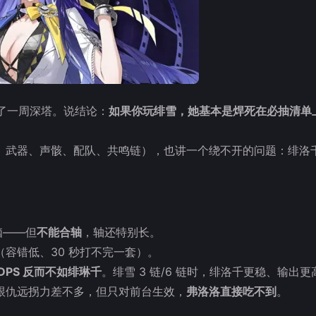
打了一周深塔。说结论：
如果你玩绯雪，她基本是焊死在必抽清单
、武器、声骸、配队、共鸣链），也讲一个绕不开的问题：绯洛
脑——但
不能合轴
，轴还特别长。
容错低、30 秒打不完一套）。
DPS 反而不如绯琳千
。绯雪 3 链/6 链时，绯洛千更稳、输出更
跟仇远拐力差不多，但只对前台生效，
弗洛洛直接吃不到
。