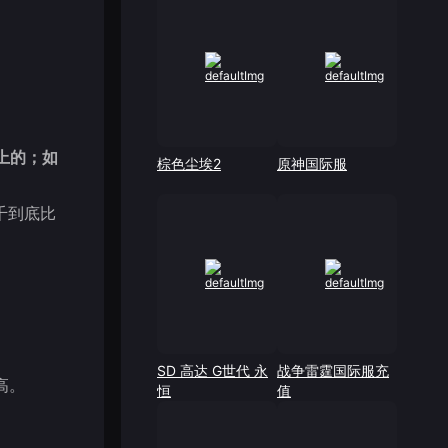
上的；如
棕色尘埃2
原神国际服
千到底比
SD 高达 G世代 永
战争雷霆国际服充
高。
恒
值