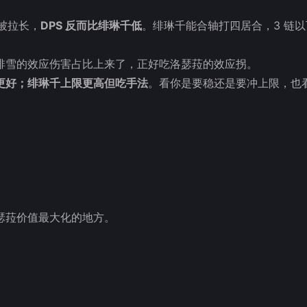
被拉长，
DPS 反而比绯琳千低
。绯琳千能合轴打四居合，3 链
绯雪的效应伤害占比上来了，正好吃洛瑟菈的效应拐。
更好；绯琳千上限更高但吃手法
。看你是要稳还是要冲上限，也
瑟菈价值最大化的地方。