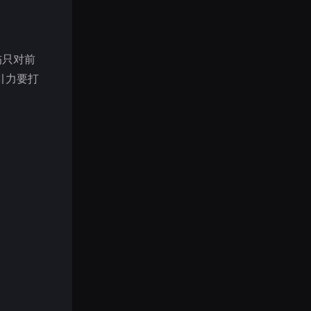
伤只对前
引力要打