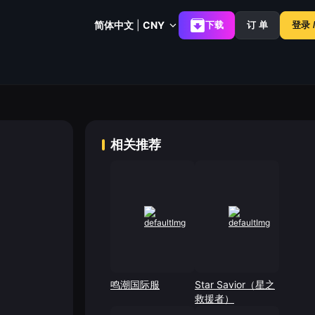
简体中文
|
CNY
下载
订 单
登录 
相关推荐
鸣潮国际服
Star Savior（星之
救援者）