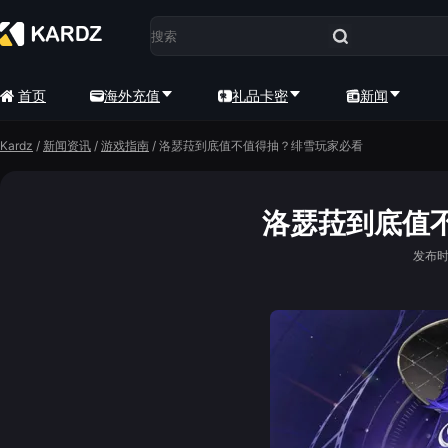
首页
海外充值
礼品卡密
新闻
Kardz
/
新闻资讯
/
游戏指南
/
洛瑟菈到底值不值得抽？绯雪玩家必看
洛瑟菈到底值
发布