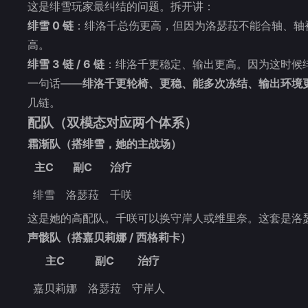
这是绯雪玩家最纠结的问题。拆开讲：
绯雪 0 链
：绯洛千总伤更高，但因为洛瑟菈不能合轴、轴
高。
绯雪 3 链 / 6 链
：绯洛千更稳定、输出更高。因为这时候
一句话——
绯洛千更轮椅、更稳、能多次冻结、输出环境
几链。
配队（双模态对应两个体系）
霜渐队（搭绯雪，她的主战场）
主C
副C
治疗
绯雪
洛瑟菈
千咲
这是她的高配队。千咲可以换守岸人或维里奈。这套是洛
声骸队（搭嘉贝莉娜 / 西格莉卡）
主C
副C
治疗
嘉贝莉娜
洛瑟菈
守岸人