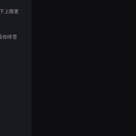
以下上限更
看你绯雪