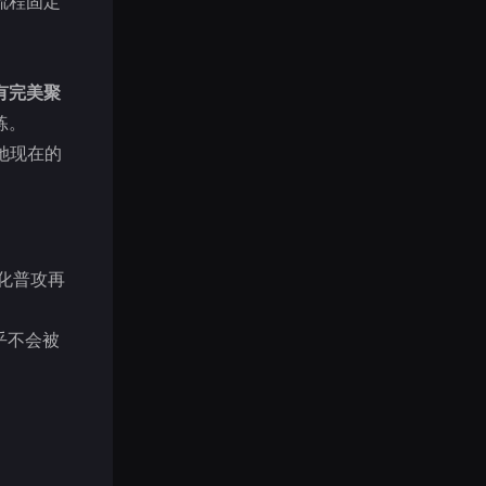
流程固定
有完美聚
练。
她现在的
化普攻再
乎不会被