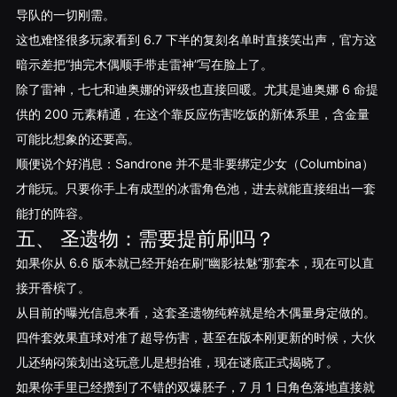
导队的一切刚需。
这也难怪很多玩家看到 6.7 下半的复刻名单时直接笑出声，官方这
暗示差把“抽完木偶顺手带走雷神”写在脸上了。
除了雷神，七七和迪奥娜的评级也直接回暖。尤其是迪奥娜 6 命提
供的 200 元素精通，在这个靠反应伤害吃饭的新体系里，含金量
可能比想象的还要高。
顺便说个好消息：Sandrone 并不是非要绑定少女（Columbina）
才能玩。只要你手上有成型的冰雷角色池，进去就能直接组出一套
能打的阵容。
五、 圣遗物：需要提前刷吗？
如果你从 6.6 版本就已经开始在刷“幽影祛魅”那套本，现在可以直
接开香槟了。
从目前的曝光信息来看，这套圣遗物纯粹就是给木偶量身定做的。
四件套效果直球对准了超导伤害，甚至在版本刚更新的时候，大伙
儿还纳闷策划出这玩意儿是想抬谁，现在谜底正式揭晓了。
如果你手里已经攒到了不错的双爆胚子，7 月 1 日角色落地直接就