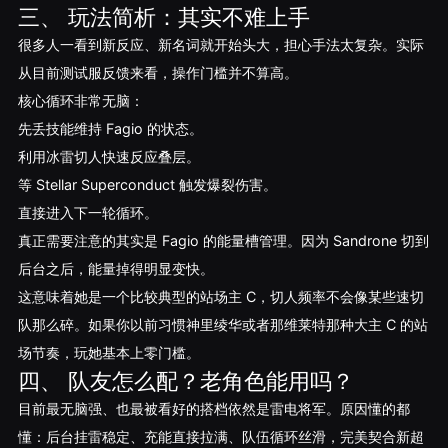
三、 玩法简析：其实不难上手
很多人一看到新反应、新名词就开始头大，担心手法太复杂。实际
从目前测试服反馈来看，操作门槛并不算高。
核心循环非常无脑：
先丢技能维持 Fagio 的状态。
利用冰雷切人快速反应叠层。
等 Stellar Superconduct 触发爆裂伤害。
直接进入下一轮循环。
真正需要注意的其实是 Fagio 的能量槽管理。因为 Sandrone 切到
后台之后，能量掉得明显变快。
这意味着她是一个比较典型的站场主 C，切人频率不会像某些速切
队那么碎。如果你以前习惯神里绫华或者那维莱特那种大主 C 的站
场节奏，玩她基本上零门槛。
四、 队友怎么配？老角色能用吗？
目前最无脑强、也最被看好的搭档依然是雷电将军。原因懂的都
懂：后台挂雷稳定、充能直接拉满、队伍循环丝滑，完美契合新超