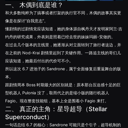
一、 木偶到底是谁？
和大多数纯粹为了搞事或者打架的执行官不同，木偶的故事其实更
像是在探讨“自我意志”。
懂剧情的过剧情党应该知道，她的身体源自枫丹天才发明家阿兰·吉
约丹的研究成果，外表则是照着已经去世的妹妹玛丽-安做的。
在过去几个版本的主线里，她逐渐从对立面转到了旅行者这边，并
在之前的 Nod-Krai 剧情里起到了关键作用。一路追主线的哥们儿
应该知道，她最后付出的代价可不小。
所以这次 6.7 进池子的 Sandrone，属于全面修复后重返舞台的版
本。
跟剧情周本 Boss 时期最大的区别就是：原本那台压迫感十足的巨
型机器人 Pulonia 没了，取而代之的是缩小版的随行机器人
Fagio。现在整套技能组，基本上全是围着小 Fagio 来打。
二、 真正的主角：星导超导（Stellar
Superconduct）
一句话总结 6.7 的核心：Sandrone 可能只是个引子，超导机制的