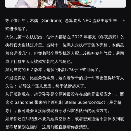
等了快四年，木偶（Sandrone）总算要从 NPC 监狱里放出来，正
式进卡池了。
大伙儿第一次认识她，估计大都是在 2022 年那支《冬夜愚戏》的
执行官大集结短片里。当时十一位愚人众执行官集体亮相，木偶虽
然台词没几句，但凭着那个巨型机器人配上冷酷神秘的气质，瞬间
成了社群里天天被催实装的人气角色。
熬到当前的 6.7 版本，这位“傀儡师”终于正式可玩了。
不过说实话，比起角色本身，这次老米干的另一件事更值得所有人
关注： 超导这个孤儿反应，终于被捞起来了。
从开服到现在，超导妥妥是全原神最没存在感的元素反应之一。而
这次 Sandrone 带来的全新机制 Stellar Superconduct（星导超
导），很可能会直接颠覆现有冰系和雷系队伍的玩法方向。
如果你还在纠结要不要为她掏空原石，或者想知道这个新体系到底
是不是策划在画饼，这篇前瞻直接帮你盘清楚。