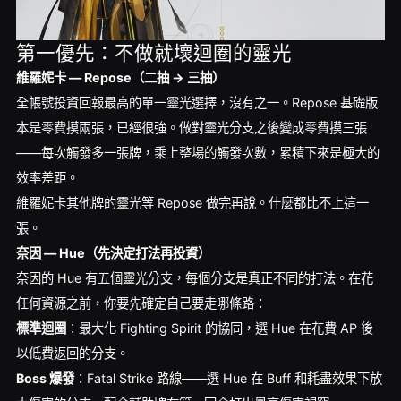
第一優先：不做就壞迴圈的靈光
維羅妮卡 — Repose（二抽 → 三抽）
全帳號投資回報最高的單一靈光選擇，沒有之一。Repose 基礎版
本是零費摸兩張，已經很強。做對靈光分支之後變成零費摸三張
——每次觸發多一張牌，乘上整場的觸發次數，累積下來是極大的
效率差距。
維羅妮卡其他牌的靈光等 Repose 做完再說。什麼都比不上這一
張。
奈因 — Hue（先決定打法再投資）
奈因的 Hue 有五個靈光分支，每個分支是真正不同的打法。在花
任何資源之前，你要先確定自己要走哪條路：
標準迴圈
：最大化 Fighting Spirit 的協同，選 Hue 在花費 AP 後
以低費返回的分支。
Boss 爆發
：Fatal Strike 路線——選 Hue 在 Buff 和耗盡效果下放