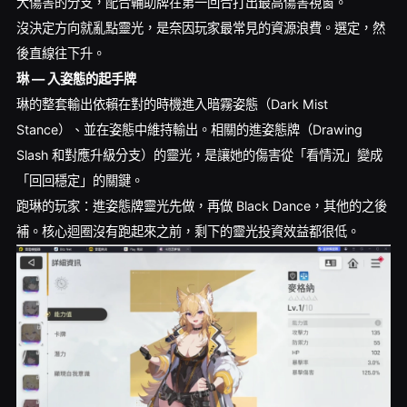
大傷害的分支，配合輔助牌在第一回合打出最高傷害視窗。
沒決定方向就亂點靈光，是奈因玩家最常見的資源浪費。選定，然
後直線往下升。
琳 — 入姿態的起手牌
琳的整套輸出依賴在對的時機進入暗霧姿態（Dark Mist
Stance）、並在姿態中維持輸出。相關的進姿態牌（Drawing
Slash 和對應升級分支）的靈光，是讓她的傷害從「看情況」變成
「回回穩定」的關鍵。
跑琳的玩家：進姿態牌靈光先做，再做 Black Dance，其他的之後
補。核心迴圈沒有跑起來之前，剩下的靈光投資效益都很低。