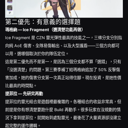
第二優先：有意義的選擇題
瑪格納 — Ice Fragment（選清楚功能再做）
Ice Fragment 是 CZN 靈光彈性最高的技能之一，三條分支分別指
向純 AoE 傷害、全隊易傷輸出、以及大型護盾——三個方向都可
以用，選哪個取決於你的隊伍定位。
這是第二優先而不是第一，是因為三個分支都不算「選錯」，只有
「沒選清楚」的問題。第三賽季補丁給瑪格納追加了 50% 反擊傷
害加成，她的傷害分支第一次真正站得住腳。現在投資，是她性價
比最高的時間點。
提菲拉 — 先研究再動
提菲拉的靈光組合是遊戲裡最複雜的。各種組合的收益非常高，但
前提是你有想清楚要跑什麼 Build 再動手。很多玩家在沒規劃的情
況下拿到提菲拉，就開始到處點靈光，最後花了大量資源卻沒建立
起完整的運作邏輯。