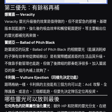
第三優先：有餘裕再補
娜爾嘉 — Veracity
Veracity 靈光升級後的效果是值得做的，但不是緊急的那種。基礎
版本就能運作，強化後的吸血效率和觸發範圍更好。等主要輸出位
的靈光都補完再來做。
蕾諾亞 — Ballad of Pitch Black
跑蕾諾亞的玩家，Ballad of Pitch Black 的相關靈光（能讓消耗掉
的子彈有效率地從牌組移出）是有實際體感差距的生活品質升級。
不做靠手動管理也能跑，但做了後牌組的節奏乾淨很多。加入蕾諾
亞的第一個月內補上就夠了。
卡利佩 — Vulture Ejection（同樣先決定功能）
跟瑪格納一樣，卡利佩的主技能有三個方向可以走：AoE 攻擊、全
隊護盾、或混合。三個都能跑，但要先決定隊伍定位再投資。
哪些靈光可以放到最後
任何角色的防禦屬性強化靈光
：額外 HP 和防禦的靈光分支，在絕