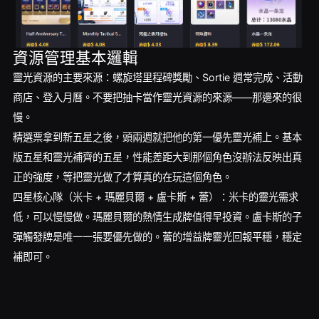
資源管理基本邏輯
靈光資源的主要來源：螺旋塔里程碑獎勵、Sortie 週常完成、活動
商店、登入月曆。不要把抽卡當作靈光資源的來源——那邊來的很
慢。
精選票拿到新五星之後，頭兩週就把他的第一優先靈光補上。基本
版五星和靈光補齊的五星，性能差距大到那個角色沒辦法反映出真
正的強度，等把靈光做了才算真的在玩這個角色。
四星核心隊（米卡 + 瑪麗貝爾 + 盧卡斯 + 蕾）：米卡的靈光需求
低，可以慢慢做。瑪麗貝爾的熱情生成牌值得早投資。盧卡斯的子
彈觸發牌是唯一一張要優先做的。蕾的增益牌靈光回報平穩，穩定
補即可。