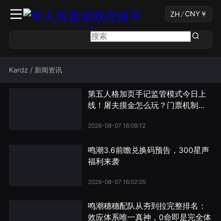
CNY
￥
ZH
/
Kardz
/
新闻资讯
第五人格加页手记监管模式今日上
线！屠夫摸金怎么玩？门票机制详
解
2026-08-07 16:09:12
鸣潮3.6前瞻兑换码预告，300星声
福利来袭
2026-08-07 16:02:05
鸣潮穗穗配队从夯到拉完整排名：
效应体系唯一真神，0命即是完全体