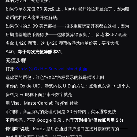
真的更便宜，别想太多。
如果你单次充值 20 美元以上，Kardz 就开始拉开差距了，因为赠
送币的档位从这里开始解锁。
如果你冲的是 99 美元那档——很多重度玩家其实都在这档，因为
后期造基地烧币烧得快——这账就算得很爽了。多花 $8.57 现金，
多拿 1,420 颗币。这 1,420 颗币按游戏内单价买，要花大概
$40。
等于每次充值净赚 $31
。
充值步骤
打开
Kardz 的 Oxide: Survival Island 页面
选你要的币包，红色"+X%"角标显示的就是赠送比例
填你的 Oxide UID。游戏内找 UID 的方法：点角色头像 → 进个人
资料页 → 昵称下面那串长数字就是
用 Visa、MasterCard 或 PayPal 付款
币到账，商品页写的处理时间是 30 分钟内，实际通常更快
不用密码，不要 Google 登录，
也千万别相信"借你账号用 5 分
钟"那种说法
。Kardz 是后台通过商户接口直接对接游戏方的——