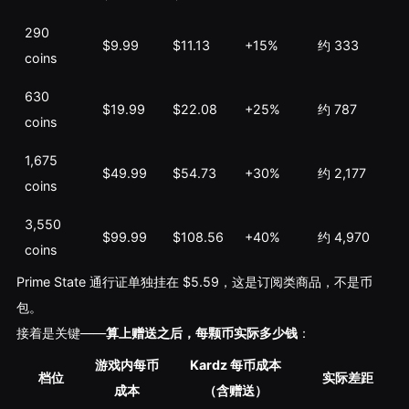
290
$9.99
$11.13
+15%
约 333
coins
630
$19.99
$22.08
+25%
约 787
coins
1,675
$49.99
$54.73
+30%
约 2,177
coins
3,550
$99.99
$108.56
+40%
约 4,970
coins
Prime State 通行证单独挂在 $5.59，这是订阅类商品，不是币
包。
接着是关键——
算上赠送之后，每颗币实际多少钱
：
游戏内每币
Kardz 每币成本
档位
实际差距
成本
（含赠送）