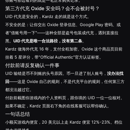
你账号那边看到的就是一笔正常购买记录。
第三方代充 Oxide 安全吗？会不会被封号？
UID 代充是安全的，Kardz 走的就是这个方式。
不安全的是：让你交出 Oxide 登录信息、Google Play 密码、或
者"借账号用一下"——这种全部是盗号包装成代充，遇到直接拉
黑。
UID 代充是唯一合法路径，没有第二条
。
Kardz 做海外代充 16 年，支付全程加密。Oxide 这个商品页目前
挂着 5 星评分，带"Official Authentic"官方认证标签。
付款前请反复确认一件事
UID 输错是币不到账的头号原因。币一旦进了别人账号，
没办法找
回
——这是 Oxide 自己的规则，不是代充平台的规则，任何第三方
都没法越过它。
付款前截图你游戏内的个人资料页，跟你填的 UID 一位一位核对。
如果不确定，Kardz 页面右下角的在线客服可以帮你确认。
一句话总结
小额买游戏内便宜，20 美元以上走 Kardz 便宜 12%-23%。档位