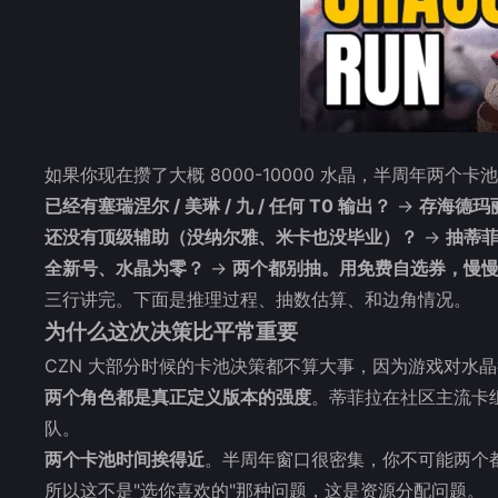
如果你现在攒了大概 8000-10000 水晶，半周年两个
已经有塞瑞涅尔 / 美琳 / 九 / 任何 T0 输出？
→
存海德玛
还没有顶级辅助（没纳尔雅、米卡也没毕业）？
→
抽蒂
全新号、水晶为零？
→
两个都别抽。用免费自选券，慢
三行讲完。下面是推理过程、抽数估算、和边角情况。
为什么这次决策比平常重要
CZN 大部分时候的卡池决策都不算大事，因为游戏对水
两个角色都是真正定义版本的强度
。蒂菲拉在社区主流卡组
队。
两个卡池时间挨得近
。半周年窗口很密集，你不可能两个
所以这不是"选你喜欢的"那种问题，这是资源分配问题。