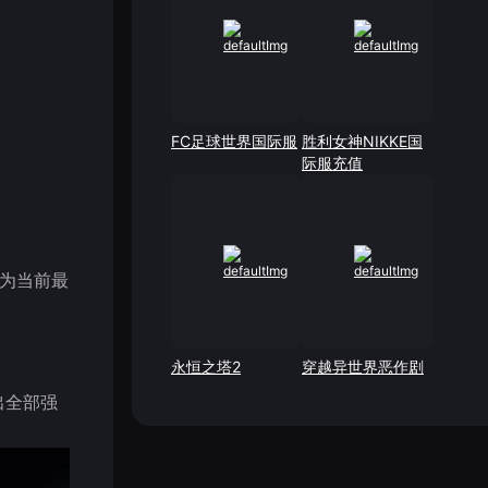
FC足球世界国际服
胜利女神NIKKE国
际服充值
排为当前最
永恒之塔2
穿越异世界恶作剧
出全部强