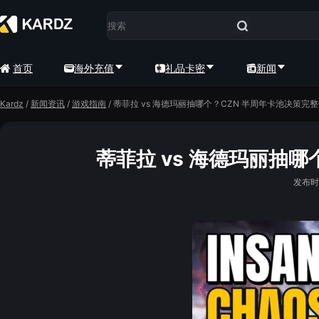
首页
海外充值
礼品卡密
新闻
Kardz
/
新闻资讯
/
游戏指南
/
蒂菲拉 vs 海德玛丽抽哪个？CZN 半周年卡池决策完
蒂菲拉 vs 海德玛丽抽
发布时