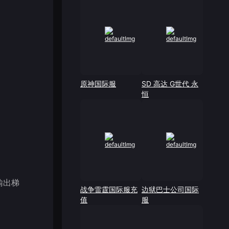
原神国际服
SD 高达 G世代 永
恒
输出梯
战争雷霆国际服充
边狱巴士公司国际
值
服