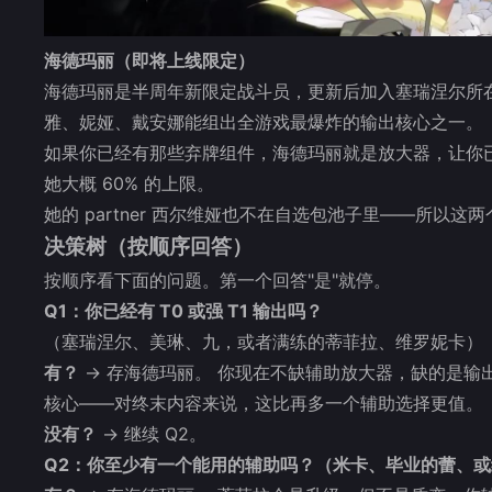
海德玛丽（即将上线限定）
海德玛丽是半周年新限定战斗员，更新后加入塞瑞涅尔所在
雅、妮娅、戴安娜能组出全游戏最爆炸的输出核心之一。
如果你已经有那些弃牌组件，海德玛丽就是放大器，让你已有
她大概 60% 的上限。
她的 partner 西尔维娅也不在自选包池子里——所以
决策树（按顺序回答）
按顺序看下面的问题。第一个回答"是"就停。
Q1：你已经有 T0 或强 T1 输出吗？
（塞瑞涅尔、美琳、九，或者满练的蒂菲拉、维罗妮卡）
有？
→ 存海德玛丽。 你现在不缺辅助放大器，缺的是
核心——对终末内容来说，这比再多一个辅助选择更值。
没有？
→ 继续 Q2。
Q2：你至少有一个能用的辅助吗？（米卡、毕业的蕾、