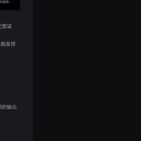
配蕾诺
只能发挥
用的输出