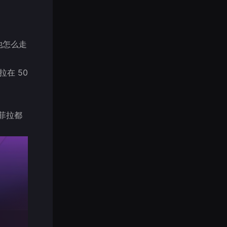
池怎么走
在 50
菲拉都