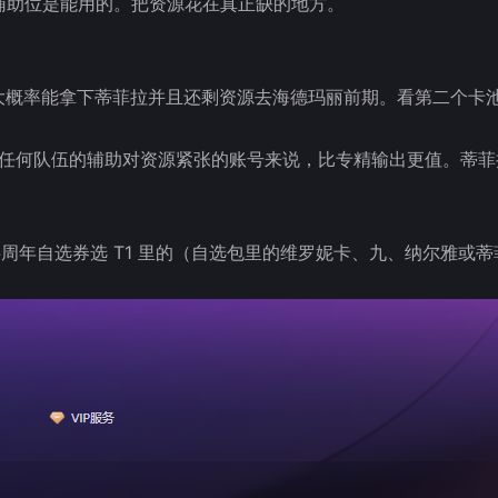
辅助位是能用的。把资源花在真正缺的地方。
多大概率能拿下蒂菲拉并且还剩资源去海德玛丽前期。看第二个卡
进任何队伍的辅助对资源紧张的账号来说，比专精输出更值。蒂菲拉
。
周年自选券选 T1 里的（自选包里的维罗妮卡、九、纳尔雅或蒂