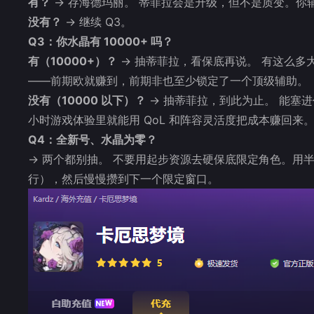
有？
→ 存海德玛丽。 蒂菲拉会是升级，但不是质变。你
没有？
→ 继续 Q3。
Q3：你水晶有 10000+ 吗？
有（10000+）？
→ 抽蒂菲拉，看保底再说。 有这么
——前期欧就赚到，前期非也至少锁定了一个顶级辅助。
没有（10000 以下）？
→ 抽蒂菲拉，到此为止。 能塞
小时游戏体验里就能用 QoL 和阵容灵活度把成本赚回来
Q4：全新号、水晶为零？
→ 两个都别抽。 不要用起步资源去硬保底限定角色。用半
行），然后慢慢攒到下一个限定窗口。