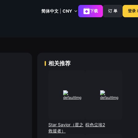
简体中文
|
CNY
下载
订 单
登录 
相关推荐
Star Savior（星之
棕色尘埃2
救援者）