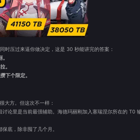
卡池同时压过来逼你做决定，这是 30 秒能讲完的答案：
丽。
菲拉。
慢攒下个限定。
晶很大方。但这次不一样：
讨论里是当前最强辅助。海德玛丽刚加入塞瑞涅尔所在的 T0 
都保底，除非囤了几个月。