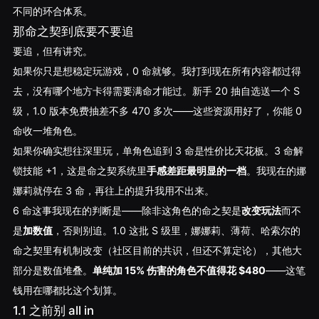
不同的环合体系。
那命之契到底要不要追
要追，但有讲究。
如果你只是想稳定玩游戏，0 命就够。我打到现在所有内容都过得
去，没有哪个地方卡得需要满命才能过。新手 20 抽自选送一个 S
级，1.0 版本免费抽差不多 470 多次——这些资源用好了，你能 0
命收一堆角色。
如果你确实想往深里玩，单角色追到 3 命是性价比天花板。3 命解
锁技能 +1，这是命之契系统里
手感差距最明显的一档
。我现在的娜
娜莉就停在 3 命，再往上的提升我用不出来。
6 命这事我现在的判断是——除非这角色的命之契是
改变玩法
而不
是
加数值
，否则别追。1.0 这批 S 级里，娜娜莉、薄荷、哈索尔的
命之契里有机制改变（社区目前的共识，但还不算定论），其他大
部分是数值堆叠。
单纯加 15% 伤害的角色不值得花 $480
——这笔
钱用在哪都比这个划算。
1.1 之前别 all in