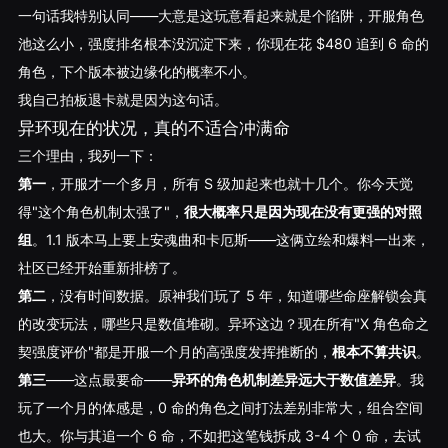
一句话我特别认同——大意是这玩意看起来就是个陷阱，开服角色
池这么小，强度排名根本没沉淀下来，你现在花 $480 追到 6 命的
角色，下个版本被边缘化的概率不小。
我自己拍板退卡就是因为这句话。
异环现在的状况，真的不适合冲满命
三个理由，我列一下：
第一
，开服才一个多月，所有 S 级加起来也就十几个。你今天觉
得"这个角色机制太强了"，
很大概率只是因为现在没有更强的对照
组
。1.1 版本马上要上安魂曲和卡厄斯——这俩立绘和爆料一出来，
社区已经开始重新排榜了。
第二
，没有时间数据。原神我们玩了 5 年，知道哪些命座解锁会真
的改变玩法，哪些只是数值堆砌。异环这边？现在所有"X 角色命之
契强度评价"都是开服一个月的高强度发挥推断的，
根本不算共识
。
第三
——这点最要命——
异环的角色机制差异远大于数值差异
。我
玩了一个月的体感是，0 命的角色之间打法差别非常大，组合空间
也大。你与其追一个 6 命，不如把这笔钱拆成 3-4 个 0 命，去试