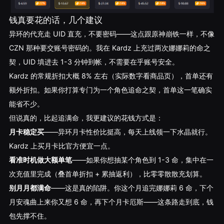
钱真要花的话，几个建议
异环的代充走 UID 直充，不要密码——这点跟原神崩铁一样，不像
CZN 那种要交账号密码的。我在 Kardz 上充过两次娜娜莉的命之
契，UID 填进去 1-3 分钟到帐，不需要在乎账号安全。
Kardz 的常规折扣大概 8% 左右（实际数字看商品页），首单还有
额外折扣。如果你打算专门为一个角色追命之契，首单这一笔确实
能省不少。
但说真的，比起追满命，我更建议的花钱方式是：
月卡稳定买
——异环月卡性价比挺高，每天上线领一下水晶就行。
Kardz 上买月卡比官方便宜一点。
看准时机做大额单笔
——如果你想抽某个角色到 1-3 命，集中在一
次充值里完成（叠首单折扣 + 累抽返利），比零零散散充划算。
别月月都满命
——这是真的陷阱。你这个月追完娜娜莉 6 命，下个
月安魂曲上来你又想 6 命，再下个月卡厄斯——这条路走到底，钱
包先撑不住。