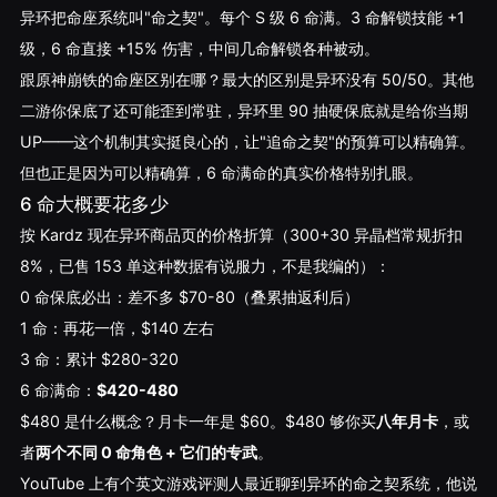
异环把命座系统叫"命之契"。每个 S 级 6 命满。3 命解锁技能 +1
级，6 命直接 +15% 伤害，中间几命解锁各种被动。
跟原神崩铁的命座区别在哪？最大的区别是异环没有 50/50。其他
二游你保底了还可能歪到常驻，异环里 90 抽硬保底就是给你当期
UP——这个机制其实挺良心的，让"追命之契"的预算可以精确算。
但也正是因为可以精确算，6 命满命的真实价格特别扎眼。
6 命大概要花多少
按 Kardz 现在异环商品页的价格折算（300+30 异晶档常规折扣
8%，已售 153 单这种数据有说服力，不是我编的）：
0 命保底必出：差不多 $70-80（叠累抽返利后）
1 命：再花一倍，$140 左右
3 命：累计 $280-320
6 命满命：
$420-480
$480 是什么概念？月卡一年是 $60。$480 够你买
八年月卡
，或
者
两个不同 0 命角色 + 它们的专武
。
YouTube 上有个英文游戏评测人最近聊到异环的命之契系统，他说